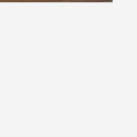
Öffnungswange
“ (
DIN 18065
, Punkt 3.23). Die offene Treppe wird
m heutigen Wohnbau eine häufige Bauweise in Ein-
öße besser zur Wirkung kommen zu lassen. Die