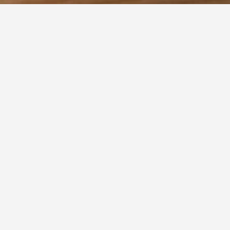
 ist eine
Treppe
„…mit Öffnung zwischen den Trittstufen
ch auch als freitragende Treppe bezeichnet, und ist i
häusern bzw. innerhalb von Wohnungen, um die Raumgr