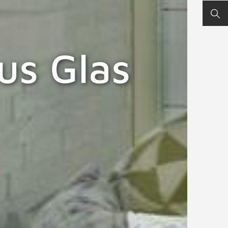
SUC
us Glas