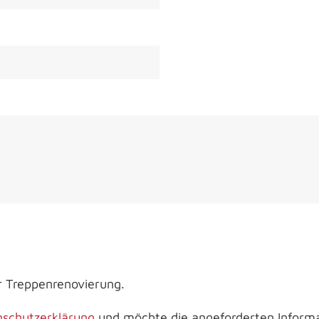
ür Treppenrenovierung.
schutzerklärung
und möchte die angeforderten Informa