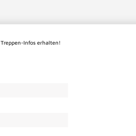
 Treppen-Infos erhalten!
TREPPENRENOVIERUNG
STAURAUM-MÖBEL
TREPPE